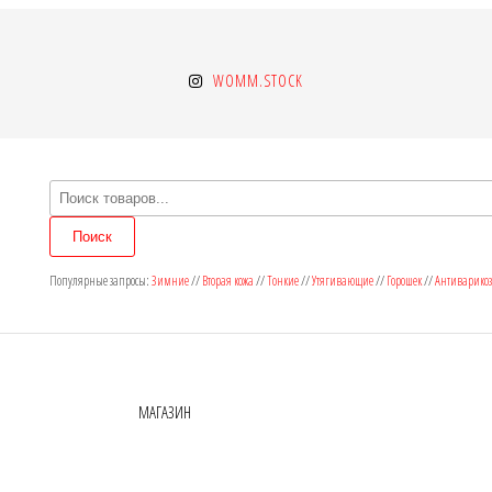
WOMM.STOCK
Поиск
товаров
Поиск
Популярные запросы:
Зимние
//
Вторая кожа
//
Тонкие
//
Утягивающие
//
Горошек
//
Антиварико
МАГАЗИН