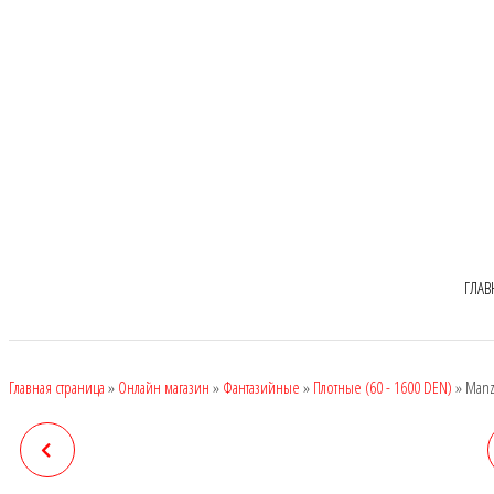
ГЛАВ
Главная страница
»
Онлайн магазин
»
Фантазийные
»
Плотные (60 - 1600 DEN)
»
Manz
MANZI 6833, DEN: 300
MANZI 6836, DEN: 260