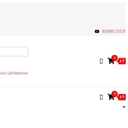
WOMM.STOCK
0
0 ₸
зные
//
Для беременных
0
0 ₸