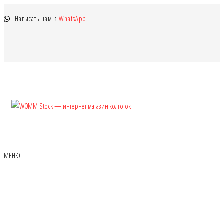
Перейти
Написать нам в
WhatsApp
к
содержимому
WOMM
Колготки
MANZI, Naja
Stock —
Street тонкие,
интернет
фантазийные,
чулки,
магазин
МЕНЮ
лосины
колготок