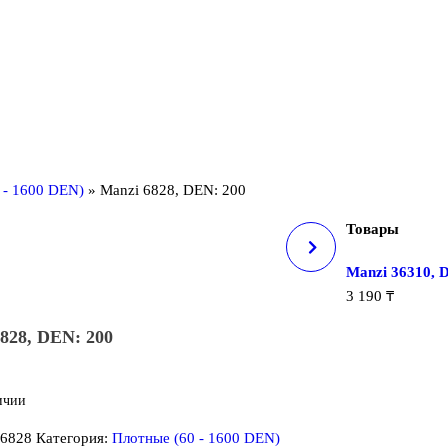
 - 1600 DEN)
»
Manzi 6828, DEN: 200
Товары
MANZI 6829, DEN: 280
Manzi 36310, 
3 190
₸
828, DEN: 200
ичии
:
6828
Категория:
Плотные (60 - 1600 DEN)