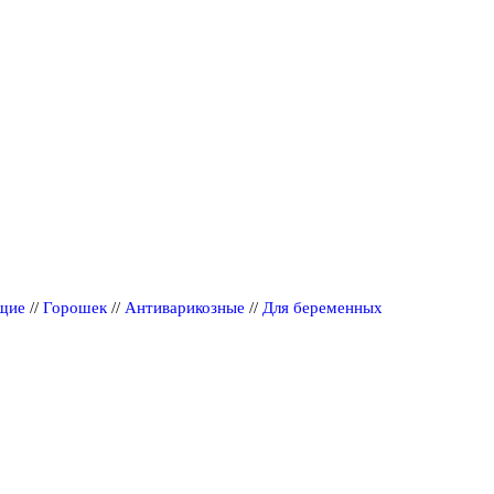
щие
//
Горошек
//
Антиварикозные
//
Для беременных