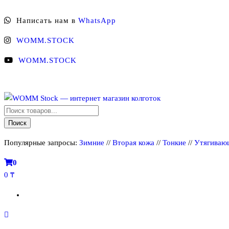
Перейти
Написать нам в
WhatsApp
к
содержимому
WOMM.STOCK
WOMM.STOCK
Поиск
WOMM Stock — интернет магазин колготок
Колготки MANZI, Naja Street тонкие, фантазийные, чулки, лосины
товаров
Поиск
Популярные запросы:
Зимние
//
Вторая кожа
//
Тонкие
//
Утягиваю
0
0 ₸