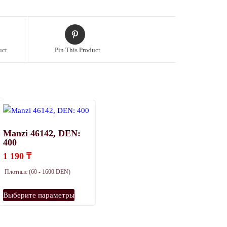
uct
Pin This Product
Manzi 46142, DEN:
400
1 190
₸
Плотные (60 - 1600 DEN)
Этот
Выберите параметры
товар
имеет
несколько