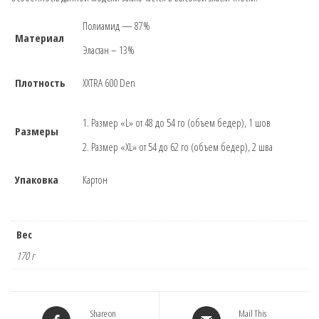
Полиамид — 87%
Материал
Эластан – 13%
Плотность
XXTRA 600 Den
1. Размер «L» от 48 до 54 го (объем бедер), 1 шов
Размеры
2. Размер «XL» от 54 до 62 го (объем бедер), 2 шва
Упаковка
Картон
Вес
170 г
Share on
Mail This