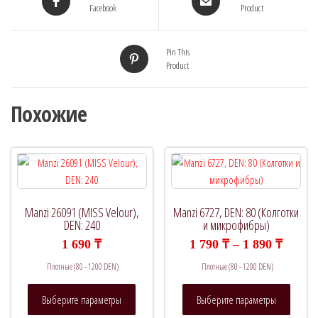
Facebook
Product
Pin This
Product
Похожие
Manzi 26091 (MISS Velour),
Manzi 6727, DEN: 80 (Колготки
DEN: 240
и микрофибры)
Диапа
1 690
₸
1 790
₸
–
1 890
₸
цен:
Плотные (80 - 1200 DEN)
Плотные (80 - 1200 DEN)
1
790 ₸
Этот
Этот
–
Выберите параметры
Выберите параметры
товар
товар
1