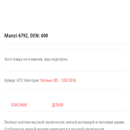
Manzi 6792, DEN: 600
Этого товара нет в наличии, заказ недоступен.
Артикул:
6792
Категория:
Плотные (80 - 1200 DEN)
ОПИСАНИЕ
ДЕТАЛИ
Плотные колготки высокой эластичности, мягкой ластовицей и плоскими швами.
Особенность данной модели заключается в высокой эластичности.