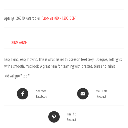
Артикул:
26040
Категория:
Плотные (80 - 1200 DEN)
ОПИСАНИЕ
Easy living, easy moving. This is what makes this season feel sexy. Opaque, soft tights
with a smooth, matt look. A great item for teaming with dresses, skirts and minis
<td valign=""top""
Share on
Mail This
Facebook
Product
Pin This
Product