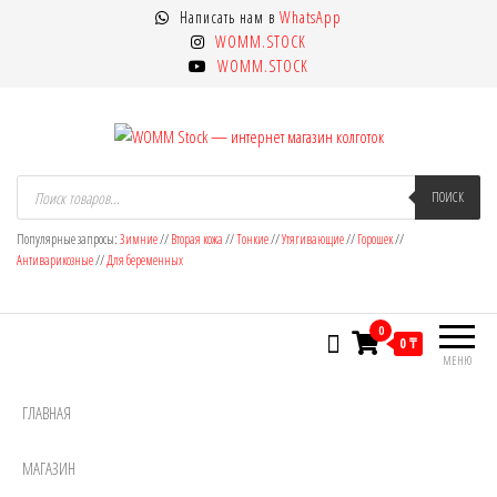
Перейти
Написать нам в
WhatsApp
к
WOMM.STOCK
содержимому
WOMM.STOCK
WOMM Stock — интернет магазин
Колготки MANZI, Naja Street тонкие,
Поиск
товаров
ПОИСК
фантазийные, чулки, лосины
колготок
Популярные запросы:
Зимние
//
Вторая кожа
//
Тонкие
//
Утягивающие
//
Горошек
//
Антиварикозные
//
Для беременных
0
0 ₸
МЕНЮ
ГЛАВНАЯ
МАГАЗИН