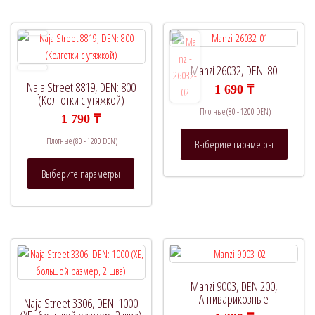
Manzi 26032, DEN: 80
Naja Street 8819, DEN: 800
1 690
₸
(Колготки с утяжкой)
Плотные (80 - 1200 DEN)
1 790
₸
Этот
Плотные (80 - 1200 DEN)
Выберите параметры
товар
Этот
имеет
Выберите параметры
товар
нескол
имеет
вариац
несколько
Опции
вариаций.
можно
Опции
выбрат
можно
на
выбрать
страни
Manzi 9003, DEN:200,
на
Антиварикозные
товара.
Naja Street 3306, DEN: 1000
странице