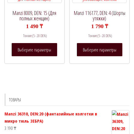
выбрат
странице
на
товара.
Manzi 8009, DEN: 15 (Для
Manzi 116177, DEN: 4 (Шорты
страни
полных женщин)
утяжки)
товара.
1 490
₸
1 790
₸
Тонкие (5 - 20 DEN)
Тонкие (5 - 20 DEN)
Этот
Этот
Выберите параметры
Выберите параметры
товар
товар
имеет
имеет
несколько
нескол
вариаций.
вариац
Опции
Опции
можно
можно
выбрать
выбрат
ТОВАРЫ
на
на
странице
страни
Manzi 36310, DEN:20 (фантазийные колготки в
товара.
товара.
микро тюль ЗЕБРА)
3 190
₸