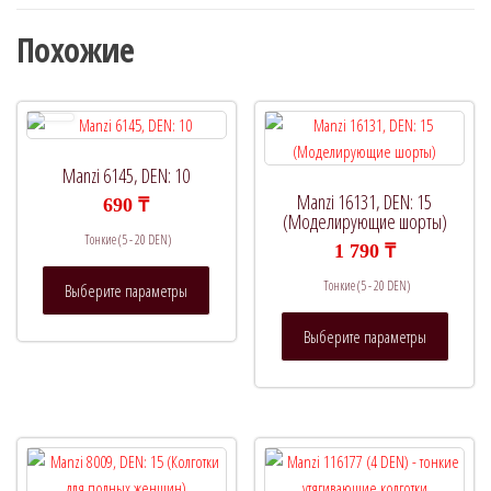
Похожие
Manzi 6145, DEN: 10
Manzi 16131, DEN: 15
690
₸
(Моделирующие шорты)
Тонкие (5 - 20 DEN)
1 790
₸
Этот
Тонкие (5 - 20 DEN)
Выберите параметры
товар
Этот
имеет
Выберите параметры
товар
несколько
имеет
вариаций.
нескол
Опции
вариац
можно
Опции
выбрать
можно
на