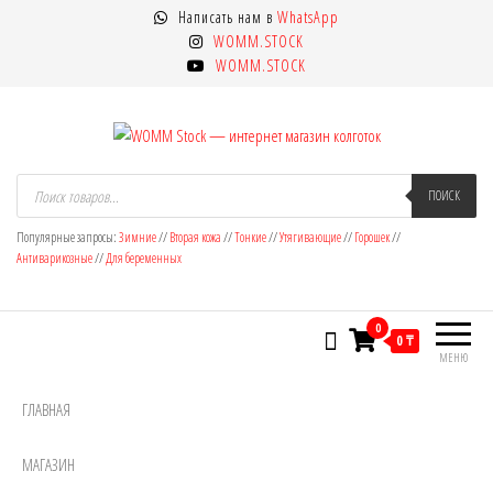
Перейти
Написать нам в
WhatsApp
к
WOMM.STOCK
содержимому
WOMM.STOCK
WOMM Stock — интернет магазин
Колготки MANZI, Naja Street тонкие,
Поиск
товаров
ПОИСК
фантазийные, чулки, лосины
колготок
Популярные запросы:
Зимние
//
Вторая кожа
//
Тонкие
//
Утягивающие
//
Горошек
//
Антиварикозные
//
Для беременных
0
0 ₸
МЕНЮ
ГЛАВНАЯ
МАГАЗИН