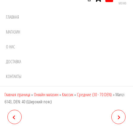
МЕНЮ
ГЛАВНАЯ
МАГАЗИН
О НАС
ДОСТАВКА
КОНТАКТЫ
Главная страница
»
Онлайн магазин
»
Классик
»
Средние (30 - 70 DEN)
»
Manzi
6143, DEN: 40 (Широкий пояс)
MANZI 6141, DEN: 20
MANZI 6146, DEN: 8