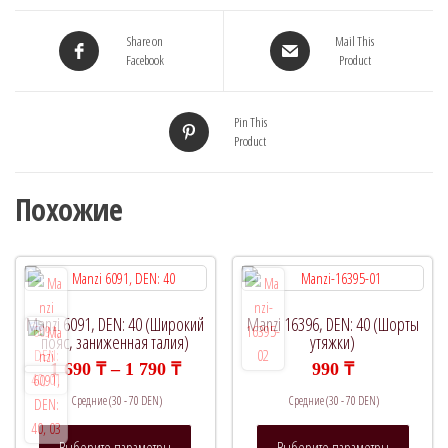
Share on
Mail This
Facebook
Product
Pin This
Product
Похожие
Manzi 6091, DEN: 40 (Широкий
Manzi 16396, DEN: 40 (Шорты
пояс, заниженная талия)
утяжки)
Диапазон
1 690
₸
–
1 790
₸
990
₸
цен:
Средние (30 - 70 DEN)
Средние (30 - 70 DEN)
1
690 ₸
Этот
Этот
–
Выберите параметры
Выберите параметры