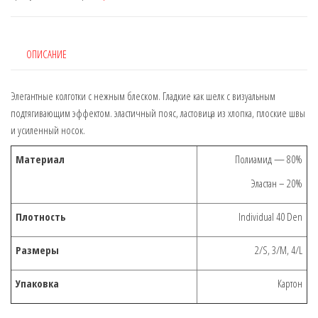
DEN:
40
(Широкий
пояс)
ОПИСАНИЕ
Элегантные колготки с нежным блеском. Гладкие как шелк с визуальным
подтягивающим эффектом. эластичный пояс, ластовица из хлопка, плоские швы
и усиленный носок.
Материал
Полиамид — 80%
Эластан – 20%
Плотность
Individual 40 Den
Размеры
2/S, 3/M, 4/L
Упаковка
Картон