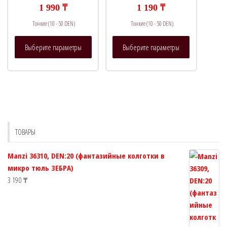
на
на
1 990
₸
1 190
₸
странице
странице
Тонкие (10 - 50 DEN)
Тонкие (10 - 50 DEN)
товара.
товара.
Этот
Этот
Выберите параметры
Выберите параметры
товар
товар
имеет
имеет
несколько
несколько
вариаций.
вариаций.
Опции
Опции
можно
можно
выбрать
выбрать
ТОВАРЫ
на
на
странице
странице
Manzi 36310, DEN:20 (фантазийные колготки в
товара.
товара.
микро тюль ЗЕБРА)
3 190
₸