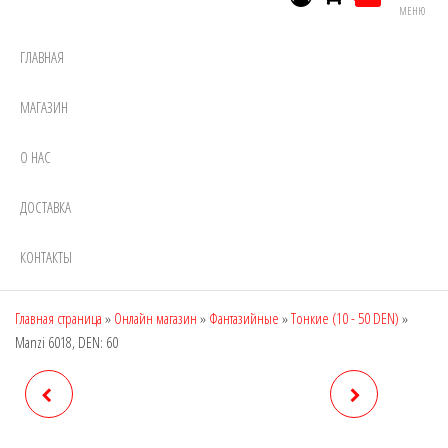
МЕНЮ
ГЛАВНАЯ
МАГАЗИН
О НАС
ДОСТАВКА
КОНТАКТЫ
Главная страница
»
Онлайн магазин
»
Фантазийные
»
Тонкие (10 - 50 DEN)
»
Manzi 6018, DEN: 60
MANZI 6015, DEN: 30
MANZI 6033, DEN: 10
(ШОРТЫ УТЯЖКИ)