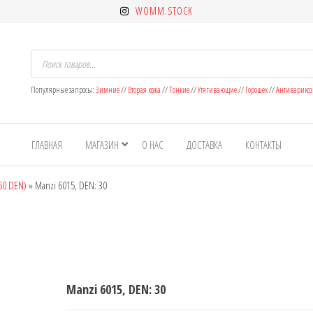
WOMM.STOCK
Поиск
товаров
Популярные запросы:
Зимние
//
Вторая кожа
//
Тонкие
//
Утягивающие
//
Горошек
//
Антиварико
ет
н
ГЛАВНАЯ
МАГАЗИН
О НАС
ДОСТАВКА
КОНТАКТЫ
ок
 50 DEN)
»
Manzi 6015, DEN: 30
Manzi 6015, DEN: 30