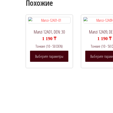
Похожие
Manzi 12A01, DEN: 30
Manzi 12A09, DE
1 190
₸
1 190
₸
Тонкие (10 - 50 DEN)
Тонкие (10 - 50 
Этот
Выберите параметры
Выберите парам
товар
имеет
несколько
вариаций.
Опции
можно
выбрать
на
странице
товара.