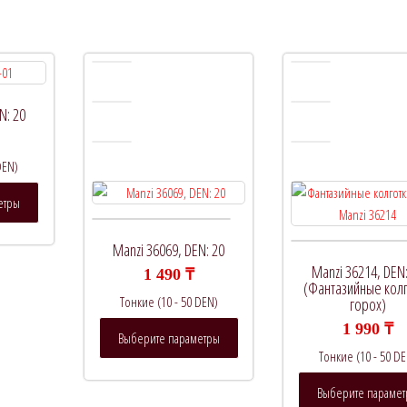
N: 20
DEN)
Этот
етры
товар
имеет
Manzi 36069, DEN: 20
несколько
Manzi 36214, DEN:
вариаций.
1 490
₸
(Фантазийные кол
Опции
Тонкие (10 - 50 DEN)
горох)
можно
Этот
1 990
₸
Выберите параметры
выбрать
товар
Тонкие (10 - 50 DE
на
имеет
странице
несколько
Выберите параме
товара.