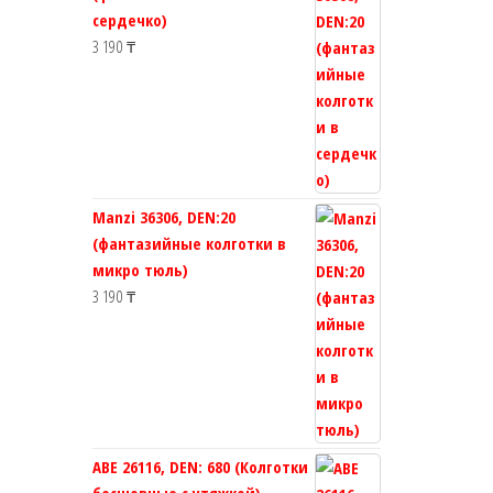
сердечко)
3 190
₸
Manzi 36306, DEN:20
(фантазийные колготки в
микро тюль)
3 190
₸
ABE 26116, DEN: 680 (Колготки