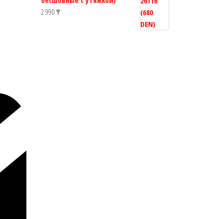
бесшовные с утяжкой)
2 990
₸