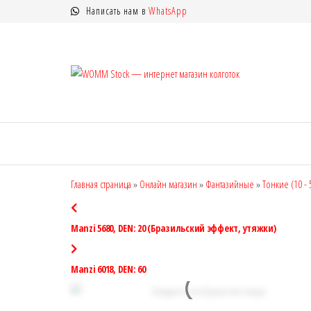
Перейти
Написать нам в
WhatsApp
к
содержимому
WOMM
Колготки
MANZI, Naja
Stock —
Street тонкие,
интерн
фантазийные,
чулки,
магази
лосины
колгот
Главная страница
»
Онлайн магазин
»
Фантазийные
»
Тонкие (10 -
Manzi 5680, DEN: 20 (Бразильский эффект, утяжки)
Manzi 6018, DEN: 60