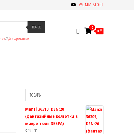
WOMM.STOCK
ПОИСК
0
0 ₸
зные
//
Для беременных
ТОВАРЫ
Manzi 36310, DEN:20
(фантазийные колготки в
микро тюль ЗЕБРА)
3 190
₸