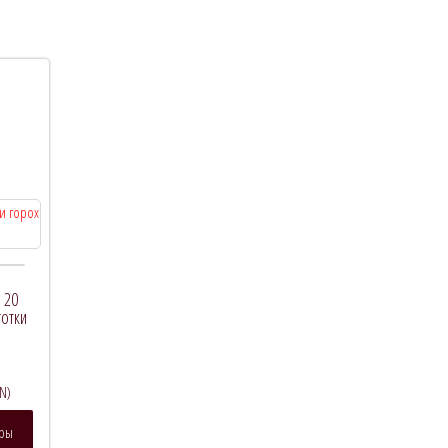
 20
готки
N)
Этот
тры
товар