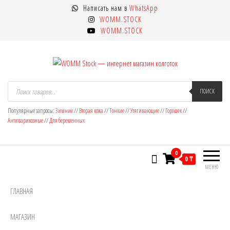
Перейти
Написать нам в
WhatsApp
к
WOMM.STOCK
содержимому
WOMM.STOCK
WOMM Stock — интернет магазин
Колготки MANZI, Naja Street тонкие,
Поиск
товаров
ПОИСК
фантазийные, чулки, лосины
колготок
Популярные запросы:
Зимние
//
Вторая кожа
//
Тонкие
//
Утягивающие
//
Горошек
//
Антиварикозные
//
Для беременных
0
0 ₸
МЕНЮ
ГЛАВНАЯ
МАГАЗИН