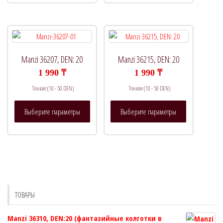
несколько
несколько
вариаций.
вариаций.
Опции
Опции
можно
можно
выбрать
выбрать
Manzi 36207, DEN: 20
Manzi 36215, DEN: 20
на
на
1 990
₸
1 990
₸
странице
странице
Тонкие (10 - 50 DEN)
Тонкие (10 - 50 DEN)
товара.
товара.
Этот
Этот
Выберите параметры
Выберите параметры
товар
товар
имеет
имеет
несколько
несколько
вариаций.
вариаций.
Опции
Опции
можно
можно
выбрать
выбрать
ТОВАРЫ
на
на
странице
странице
Manzi 36310, DEN:20 (фантазийные колготки в
товара.
товара.