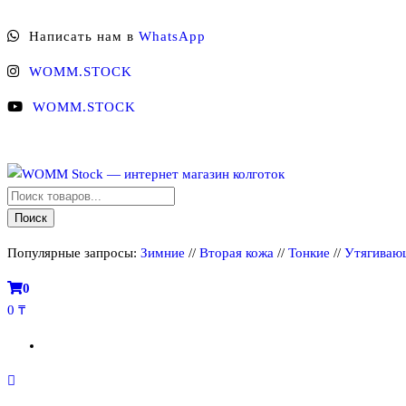
Перейти
Написать нам в
WhatsApp
к
содержимому
WOMM.STOCK
WOMM.STOCK
Поиск
WOMM Stock — интернет магазин колготок
Колготки MANZI, Naja Street тонкие, фантазийные, чулки, лосины
товаров
Поиск
Популярные запросы:
Зимние
//
Вторая кожа
//
Тонкие
//
Утягиваю
0
0 ₸