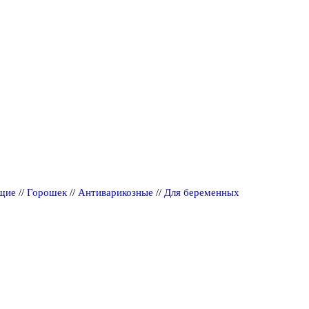
щие
//
Горошек
//
Антиварикозные
//
Для беременных