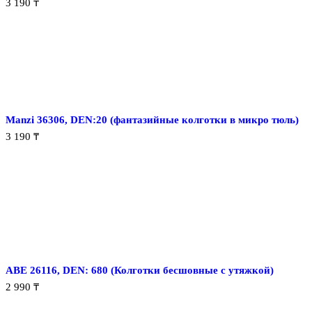
3 190
₸
Manzi 36306, DEN:20 (фантазийные колготки в микро тюль)
3 190
₸
ABE 26116, DEN: 680 (Колготки бесшовные с утяжкой)
2 990
₸