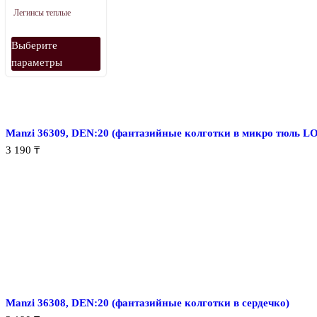
Легинсы теплые
Этот
Выберите
товар
параметры
имеет
несколько
вариаций.
Опции
Manzi 36309, DEN:20 (фантазийные колготки в микро тюль L
можно
3 190
₸
выбрать
на
странице
товара.
Manzi 36308, DEN:20 (фантазийные колготки в сердечко)