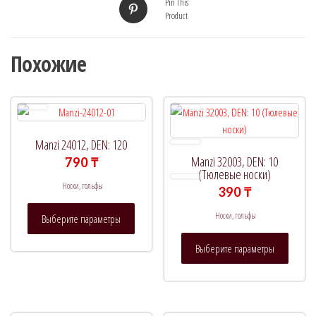
Pin This
Product
Похожие
Manzi 24012, DEN: 120
Manzi 32003, DEN: 10
790
₸
(Тюлевые носки)
Носки, гольфы
390
₸
Этот
Носки, гольфы
Выберите параметры
товар
Этот
имеет
Выберите параметры
товар
несколько
имеет
вариаций.
нескол
Опции
вариац
можно