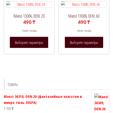
Опции
выбрать
можно
на
выбрат
странице
Manzi 13006, DEN: 20
Manzi 13008, DEN: 60
на
товара.
490
₸
490
₸
страни
Носки, гольфы
Носки, гольфы
товара.
Этот
Этот
Выберите параметры
Выберите параметры
товар
товар
имеет
имеет
несколько
нескол
вариаций.
вариац
Опции
Опции
можно
можно
выбрать
выбрат
ТОВАРЫ
на
на
странице
страни
Manzi 36310, DEN:20 (фантазийные колготки в
товара.
товара.
микро тюль ЗЕБРА)
3 190
₸