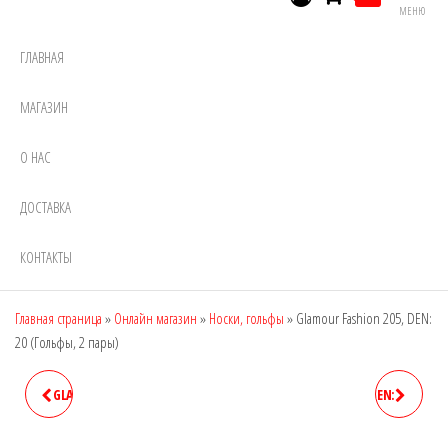
МЕНЮ
ГЛАВНАЯ
МАГАЗИН
О НАС
ДОСТАВКА
КОНТАКТЫ
Главная страница
»
Онлайн магазин
»
Носки, гольфы
»
Glamour Fashion 205, DEN:
20 (Гольфы, 2 пары)
GLAMOUR FASHION 204, DEN:
GLAMOUR FASHION 206, DEN:
15 (ГОЛЬФЫ, 2 ПАРЫ)
20 (ГОЛЬФЫ)