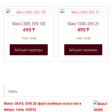
вариаций.
можно
Опции
выбрат
можно
на
выбрать
страни
Manzi 23005, DEN: 100
Manzi 13006, DEN: 20
на
товара.
690
₸
490
₸
странице
Носки, гольфы
Носки, гольфы
товара.
Этот
Этот
Выберите параметры
Выберите параметры
товар
товар
имеет
имеет
несколько
нескол
вариаций.
вариац
Опции
Опции
можно
можно
выбрать
выбрат
ТОВАРЫ
на
на
странице
страни
Manzi 36310, DEN:20 (фантазийные колготки в
товара.
товара.
микро тюль ЗЕБРА)