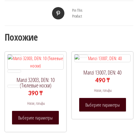
Pin This
Product
Похожие
Manzi 13007, DEN: 40
Manzi 32003, DEN: 10
490
₸
(Тюлевые носки)
Носки, гольфы
390
₸
Этот
Носки, гольфы
Выберите параметры
товар
Этот
имеет
Выберите параметры
товар
нескол
имеет
вариац
несколько
Опции