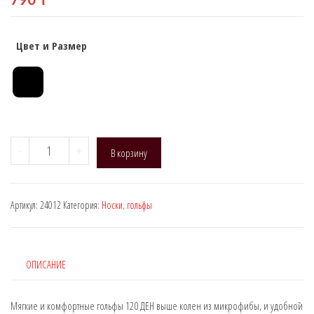
790
₸
Цвет и Размер
Количество
-
+
В корзину
товара
Manzi
24012,
Артикул:
24012
Категория:
Носки, гольфы
DEN:
120
ОПИСАНИЕ
Мягкие и комфортные гольфы 120 ДЕН выше колен из микрофибы, и удобной