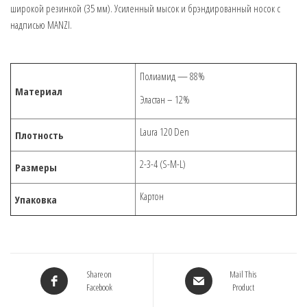
широкой резинкой (35 мм). Усиленный мысок и брэндированный носок с
надписью MANZI.
Полиамид — 88%
Материал
Эластан – 12%
Laura 120 Den
Плотность
2-3-4 (S-M-L)
Размеры
Картон
Упаковка
Share on
Mail This
Facebook
Product