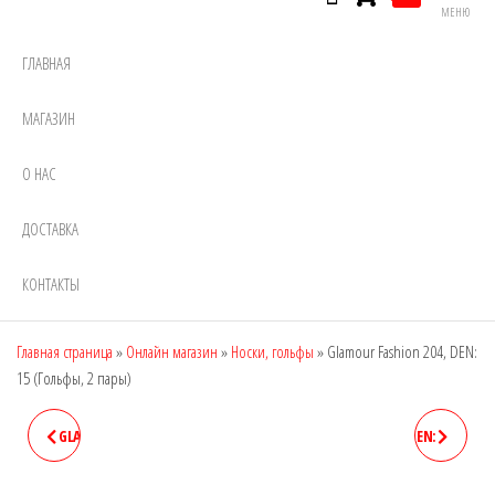
МЕНЮ
ГЛАВНАЯ
МАГАЗИН
О НАС
ДОСТАВКА
КОНТАКТЫ
Главная страница
»
Онлайн магазин
»
Носки, гольфы
»
Glamour Fashion 204, DEN:
15 (Гольфы, 2 пары)
GLAMOUR FASHION 103, DEN:
GLAMOUR FASHION 205, DEN:
20 (НОСКИ)
20 (ГОЛЬФЫ, 2 ПАРЫ)