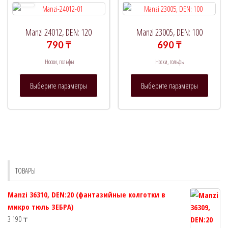
Опции
выбрат
можно
на
выбрать
страни
Manzi 24012, DEN: 120
Manzi 23005, DEN: 100
на
товара.
790
₸
690
₸
странице
Носки, гольфы
Носки, гольфы
товара.
Этот
Этот
Выберите параметры
Выберите параметры
товар
товар
имеет
имеет
несколько
нескол
вариаций.
вариац
Опции
Опции
можно
можно
выбрать
выбрат
ТОВАРЫ
на
на
странице
страни
Manzi 36310, DEN:20 (фантазийные колготки в
товара.
товара.
микро тюль ЗЕБРА)
3 190
₸