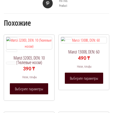
Pin This
Product
Похожие
Manzi 13008, DEN: 60
Manzi 32003, DEN: 10
490
₸
(Тюлевые носки)
Носки, гольфы
390
₸
Этот
Носки, гольфы
Выберите параметры
товар
Этот
имеет
Выберите параметры
товар
нескол
имеет
вариац
несколько
Опции
вариаций.
можно