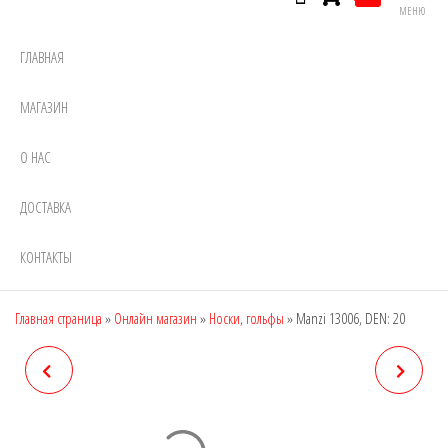
МЕНЮ
ГЛАВНАЯ
МАГАЗИН
О НАС
ДОСТАВКА
КОНТАКТЫ
Главная страница
»
Онлайн магазин
»
Носки, гольфы
»
Manzi 13006, DEN: 20
MANZI 12K01, DEN: 200
MANZI 13007, DEN: 40