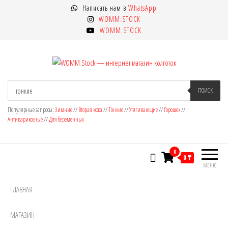
Перейти
Написать нам в
WhatsApp
к
WOMM.STOCK
содержимому
WOMM.STOCK
WOMM Stock — интернет магазин
Колготки MANZI, Naja Street тонкие,
Поиск
товаров
ПОИСК
фантазийные, чулки, лосины
колготок
Популярные запросы:
Зимние
//
Вторая кожа
//
Тонкие
//
Утягивающие
//
Горошек
//
Антиварикозные
//
Для беременных
0
0 ₸
МЕНЮ
ГЛАВНАЯ
МАГАЗИН