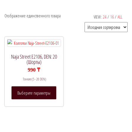
Отображение единственного товара
VIEW:
24
/
16
/
ALL
Рекомендуемый продукт
В продаже
(0)
Naja Street E2106, DEN: 20
(Шорты)
Категории товаров
990
₸
Тонкие (5 - 20 DEN)
Этот
Метки товаров
Выберите параметры
товар
имеет
несколько
вариаций.
Опции
можно