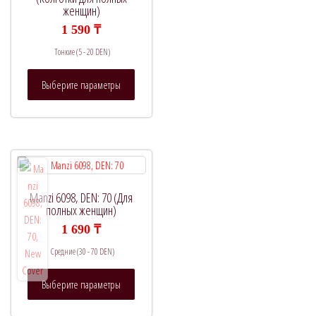
выбрат
женщин)
на
1 590
₸
страни
Тонкие (5 - 20 DEN)
товара.
Этот
Выберите параметры
товар
имеет
несколько
вариаций.
Опции
можно
выбрать
Manzi 6098, DEN: 70 (Для
на
полных женщин)
странице
1 690
₸
товара.
Средние (30 - 70 DEN)
Этот
Выберите параметры
товар
имеет