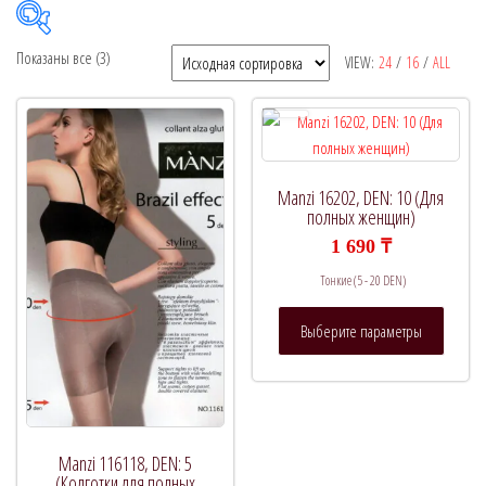
Показаны все (3)
VIEW:
24
/
16
/
ALL
Рекомендуемый продукт
В продаже
(0)
Manzi 16202, DEN: 10 (Для
полных женщин)
1 690
₸
Тонкие (5 - 20 DEN)
Категории товаров
Этот
Выберите параметры
товар
имеет
нескол
Метки товаров
вариац
Опции
Manzi 116118, DEN: 5
можно
(Колготки для полных