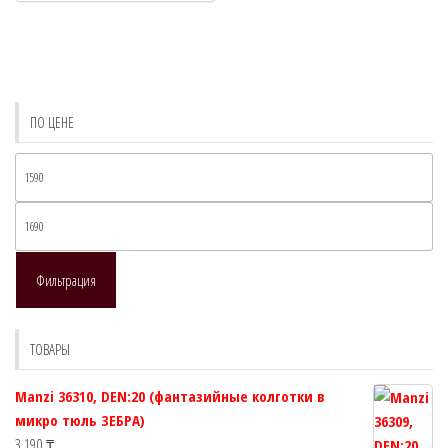
несколько
вариаций.
Опции
можно
выбрать
ПО ЦЕНЕ
на
странице
Ми
товара.
це
Ма
це
Фильтрация
ТОВАРЫ
Manzi 36310, DEN:20 (фантазийные колготки в
микро тюль ЗЕБРА)
3 190
₸