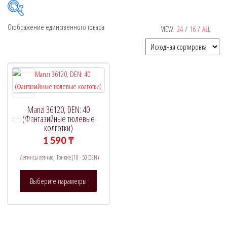
Отображение единственного товара
VIEW:
24
/
16
/
ALL
Рекомендуемый продукт
В продаже
(0)
Manzi 36120, DEN: 40
Категории товаров
(Фантазийные тюлевые
колготки)
1 590
₸
,
Метки товаров
Легинсы летние
Тонкие (10 - 50 DEN)
Этот
Выберите параметры
товар
имеет
несколько
вариаций.