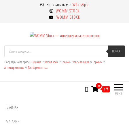
Перейти
Написать нам в
WhatsApp
к
WOMM.STOCK
содержимому
WOMM.STOCK
WOMM Stock — интернет магазин
Колготки MANZI, Naja Street тонкие,
Поиск
товаров
ПОИСК
фантазийные, чулки, лосины
колготок
Популярные запросы:
Зимние
//
Вторая кожа
//
Тонкие
//
Утягивающие
//
Горошек
//
Антиварикозные
//
Для беременных
0
0 ₸
МЕНЮ
ГЛАВНАЯ
МАГАЗИН