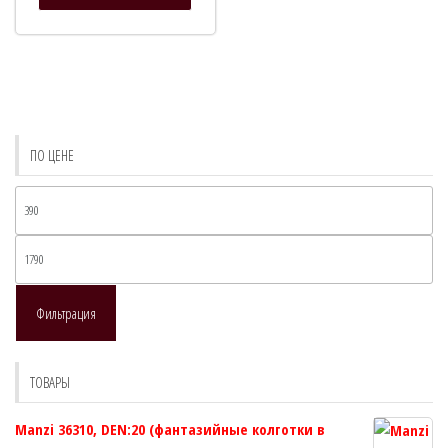
имеет
несколько
вариаций.
Опции
можно
выбрать
ПО ЦЕНЕ
на
странице
Ми
товара.
це
Ма
це
Фильтрация
ТОВАРЫ
Manzi 36310, DEN:20 (фантазийные колготки в