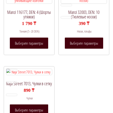
В продаже
(0)
Manzi 116177, DEN: 4 (Шорты
Manzi 32003, DEN: 10
утяжки)
(Тюлевые носки)
1 790
₸
390
₸
Тонкие (5 - 20 DEN)
Носки, гольфы
Категории товаров
Этот
Этот
Выберите параметры
Выберите параметры
товар
товар
имеет
имеет
несколько
нескол
Метки товаров
вариаций.
вариац
Опции
Опции
можно
можно
выбрать
выбрат
Naja Street 7013, Чулки в сетку
на
на
890
₸
странице
страни
Чулки
товара.
товара.
Этот
Выберите параметры
товар