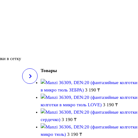
лки в сетку
Товары
ET 7014
в микро тюль ЗЕБРА)
3 190
₸
колготки в микро тюль LOVE)
3 190
₸
сердечко)
3 190
₸
микро тюль)
3 190
₸