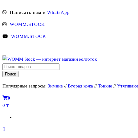
Перейти
Написать нам в
WhatsApp
к
содержимому
WOMM.STOCK
WOMM.STOCK
Поиск
WOMM Stock — интернет магазин колготок
Колготки MANZI, Naja Street тонкие, фантазийные, чулки, лосины
товаров
Поиск
Популярные запросы:
Зимние
//
Вторая кожа
//
Тонкие
//
Утягиваю
0
0 ₸