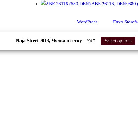
ABE 26116, DEN: 680 
Сайт работает на
WordPress
|
Тема:
Envo Storefr
Naja Street 7013, Чулки в сетку
Select options
890
₸