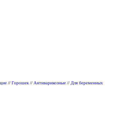
щие
//
Горошек
//
Антиварикозные
//
Для беременных