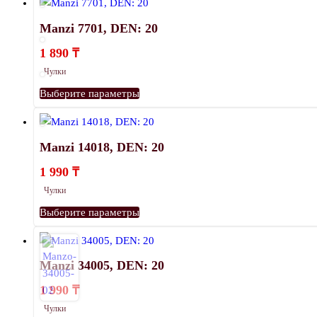
Manzi 7701, DEN: 20
1 890
₸
Чулки
Этот
Выберите параметры
товар
имеет
несколько
Manzi 14018, DEN: 20
вариаций.
1 990
₸
Опции
Чулки
можно
Этот
выбрать
Выберите параметры
товар
на
имеет
странице
несколько
товара.
Manzi 34005, DEN: 20
вариаций.
1 990
₸
Опции
Чулки
можно