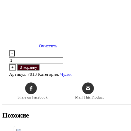
Очистить
-
Количество
товара
+
В корзину
Naja
Артикул:
7013
Категория:
Чулки
Street
7013,
Чулки
Share on Facebook
Mail This Product
в
сетку
Похожие