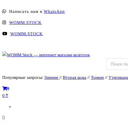
Перейти
Написать нам в
WhatsApp
к
содержимому
WOMM.STOCK
WOMM.STOCK
Поиск
товаров
WOMM Stock — интернет магазин колготок
Колготки MANZI, Naja Street тонкие, фантазийные, чулки, лосины
Популярные запросы:
Зимние
//
Вторая кожа
//
Тонкие
//
Утягиваю
0
0 ₸