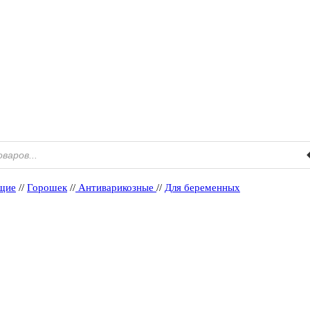
щие
//
Горошек
//
Антиварикозные
//
Для беременных