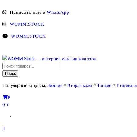
Перейти
Написать нам в
WhatsApp
к
содержимому
WOMM.STOCK
WOMM.STOCK
Поиск
WOMM Stock — интернет магазин колготок
Колготки MANZI, Naja Street тонкие, фантазийные, чулки, лосины
товаров
Поиск
Популярные запросы:
Зимние
//
Вторая кожа
//
Тонкие
//
Утягиваю
0
0 ₸