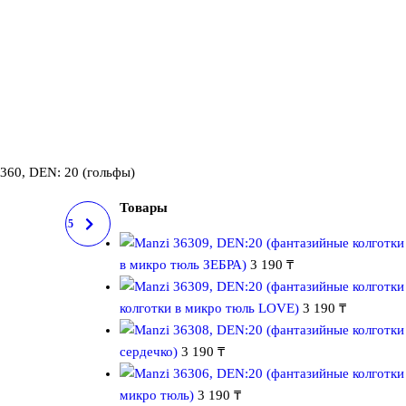
60, DEN: 20 (гольфы)
Товары
025, DEN: 15
в микро тюль ЗЕБРА)
3 190
₸
колготки в микро тюль LOVE)
3 190
₸
сердечко)
3 190
₸
микро тюль)
3 190
₸