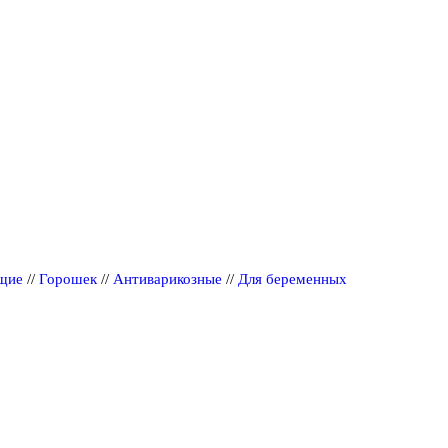
щие
//
Горошек
//
Антиварикозные
//
Для беременных