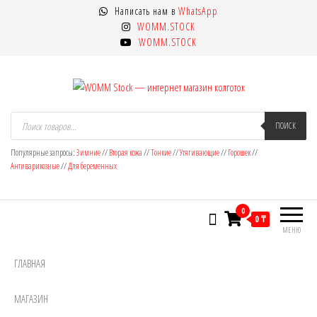
Перейти
Написать нам в
WhatsApp
к
WOMM.STOCK
содержимому
WOMM.STOCK
WOMM Stock — интернет магазин
Колготки MANZI, Naja Street тонкие,
Поиск
товаров
ПОИСК
фантазийные, чулки, лосины
колготок
Популярные запросы:
Зимние
//
Вторая кожа
//
Тонкие
//
Утягивающие
//
Горошек
//
Антиварикозные
//
Для беременных
0
0 ₸
МЕНЮ
ГЛАВНАЯ
МАГАЗИН