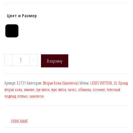
Цвет и Размер
Количество
-
+
В корзину
товара
Naja
Street
Артикул:
E2131
Категория:
Вторая Кожа (Хамелеон)
Метки:
LOUIS VUITTON
,
LV
,
брэнд
,
E2131
вторая кожа
,
зимние
,
луи витон
,
луис витон
,
начес
,
обманка
,
осенние
,
телесный
(вторая
подклад
,
теплые
,
хамелеон
кожа,
1
шов,
ОПИСАНИЕ
LV),
DEN: