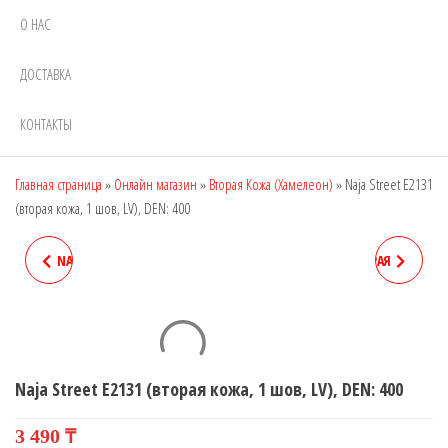
О НАС
ДОСТАВКА
КОНТАКТЫ
Главная страница
»
Онлайн магазин
»
Вторая Кожа (Хамелеон)
»
Naja Street E2131
(вторая кожа, 1 шов, LV), DEN: 400
NAJA STREET E2130 (ВТОРАЯ
NAJA STREET E2132 (ВТОРАЯ
КОЖА, 1 ШОВ BALENCIAGA),
КОЖА, 1 ШОВ, СРЕДНИЙ
DEN: 400
ГОРОХ) DEN: 400
Naja Street E2131 (вторая кожа, 1 шов, LV), DEN: 400
3 490
₸