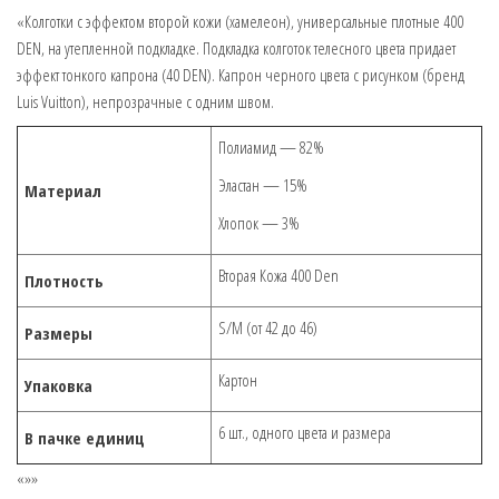
400
«Колготки с эффектом второй кожи (хамелеон), универсальные плотные 400
DEN, на утепленной подкладке. Подкладка колготок телесного цвета придает
эффект тонкого капрона (40 DEN). Капрон черного цвета с рисунком (бренд
Luis Vuitton), непрозрачные с одним швом.
Полиамид — 82%
Эластан — 15%
Материал
Хлопок — 3%
Вторая Кожа 400 Den
Плотность
S/M (от 42 до 46)
Размеры
Картон
Упаковка
6 шт., одного цвета и размера
В пачке единиц
«»»