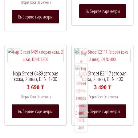
Вторая Кожа (Хамелеон)
Этот
Выберите параметры
Этот
товар
Выберите параметры
товар
имеет
имеет
нескол
несколько
вариац
вариаций.
Опции
Опции
можно
можно
выбрат
выбрать
на
на
страни
Naja Street 6489 (вторая
Naja Street E2117 (вторая
странице
кожа, 2 шва), DEN: 1200
кожа, 2 шва), DEN: 400
товара.
товара.
3 690
₸
3 490
₸
Вторая Кожа (Хамелеон)
Вторая Кожа (Хамелеон)
Этот
Этот
Выберите параметры
Выберите параметры
товар
товар
имеет
имеет
несколько
нескол
вариаций.
вариац