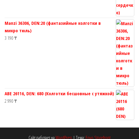
Manzi 36306, DEN:20 (фантазийные колготки в
микро тюль)
3 190
₸
ABE 26116, DEN: 680 (Колготки бесшовные с утяжкой)
2 990
₸
Сайт работает на
WordPress
|
Тема:
Envo Storefront