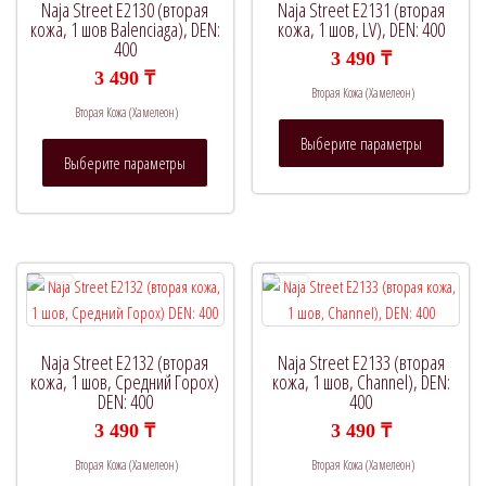
Naja Street E2130 (вторая
Naja Street E2131 (вторая
кожа, 1 шов Balenciaga), DEN:
кожа, 1 шов, LV), DEN: 400
400
Категории товаров
3 490
₸
3 490
₸
Вторая Кожа (Хамелеон)
Вторая Кожа (Хамелеон)
Этот
Выберите параметры
Этот
товар
Выберите параметры
товар
имеет
имеет
нескол
несколько
вариац
вариаций.
Опции
Опции
можно
можно
выбрат
выбрать
на
на
страни
Naja Street E2132 (вторая
Naja Street E2133 (вторая
странице
кожа, 1 шов, Средний Горох)
кожа, 1 шов, Channel), DEN:
товара.
DEN: 400
400
товара.
3 490
₸
3 490
₸
Вторая Кожа (Хамелеон)
Вторая Кожа (Хамелеон)