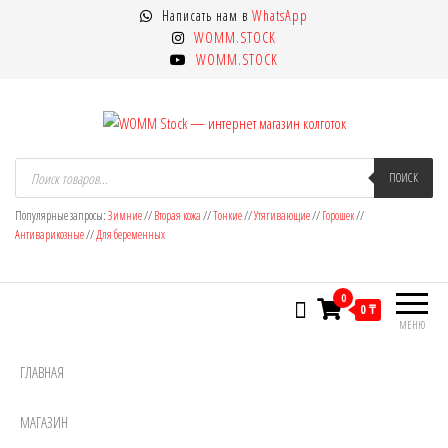
Перейти
Написать нам в
WhatsApp
к
WOMM.STOCK
содержимому
WOMM.STOCK
WOMM Stock — интернет магазин
Колготки MANZI, Naja Street тонкие,
Поиск
товаров
ПОИСК
фантазийные, чулки, лосины
колготок
Популярные запросы:
Зимние
//
Вторая кожа
//
Тонкие
//
Утягивающие
//
Горошек
//
Антиварикозные
//
Для беременных
0
0 ₸
МЕНЮ
ГЛАВНАЯ
МАГАЗИН