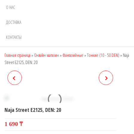
О НАС
ДОСТАВКА
КОНТАКТЫ
Главная страница
»
Онлайн магазин
»
Фантазийные
»
Тонкие (10 - 50 DEN)
»
Naja
Street E2125, DEN: 20
MANZI 12A10, DEN: 30
MANZI 36226, DEN: 20
Naja Street E2125, DEN: 20
1 690
₸