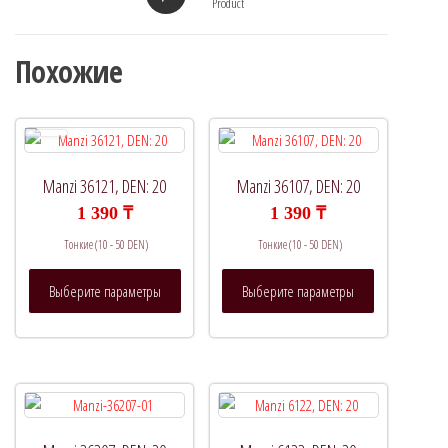
Product
Похожие
Manzi 36121, DEN: 20
Manzi 36107, DEN: 20
1 390
₸
1 390
₸
Тонкие (10 - 50 DEN)
Тонкие (10 - 50 DEN)
Этот
Этот
Выберите параметры
Выберите параметры
товар
товар
имеет
имеет
несколько
несколько
вариаций.
вариаций.
Опции
Опции
можно
можно
выбрать
выбрать