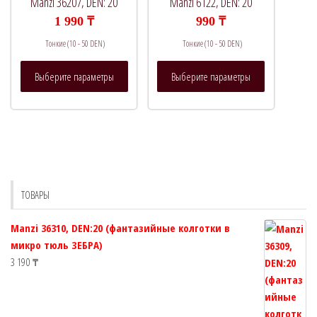
Manzi 36207, DEN: 20
Manzi 6122, DEN: 20
на
на
1 990
₸
990
₸
странице
странице
Тонкие (10 - 50 DEN)
Тонкие (10 - 50 DEN)
товара.
товара.
Этот
Этот
Выберите параметры
Выберите параметры
товар
товар
имеет
имеет
несколько
несколько
вариаций.
вариаций.
Опции
Опции
можно
можно
выбрать
выбрать
ТОВАРЫ
на
на
странице
странице
Manzi 36310, DEN:20 (фантазийные колготки в
товара.
товара.
микро тюль ЗЕБРА)
3 190
₸