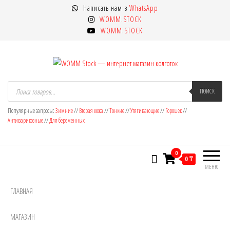
Перейти
Написать нам в
WhatsApp
к
WOMM.STOCK
содержимому
WOMM.STOCK
WOMM Stock — интернет магазин
Колготки MANZI, Naja Street тонкие,
Поиск
товаров
ПОИСК
фантазийные, чулки, лосины
колготок
Популярные запросы:
Зимние
//
Вторая кожа
//
Тонкие
//
Утягивающие
//
Горошек
//
Антиварикозные
//
Для беременных
0
0 ₸
МЕНЮ
ГЛАВНАЯ
МАГАЗИН