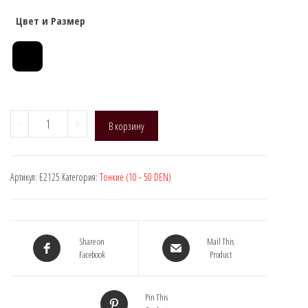
Цвет и Размер
Количество
-
+
В корзину
товара
Naja
Street
Артикул:
E2125
Категория:
Тонкие (10 - 50 DEN)
E2125,
DEN:
20
Share on
Mail This
Facebook
Product
Pin This