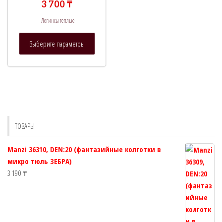
3 700
₸
Легинсы теплые
Этот
Выберите параметры
товар
имеет
несколько
вариаций.
Опции
можно
выбрать
ТОВАРЫ
на
странице
Manzi 36310, DEN:20 (фантазийные колготки в
товара.
микро тюль ЗЕБРА)
3 190
₸