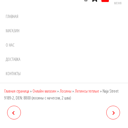
МЕНЮ
ГЛАВНАЯ
МАГАЗИН
О НАС
ДОСТАВКА
КОНТАКТЫ
Главная страница
»
Онлайн магазин
»
Лосины
»
Легинсы теплые
»
Naja Street
9189-2, DEN: 8800 (лосины с начесом, 2 шва)
NAJA STREET 9189-1, DEN:
NAJA STREET 9189-3, DEN:
8800 (ЛОСИНЫ С НАЧЕСОМ,
8800 (ЛОСИНЫ С НАЧЕСОМ, 1