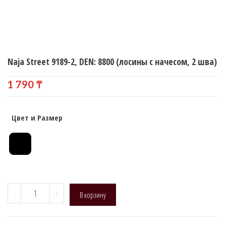
Naja Street 9189-2, DEN: 8800 (лосины с начесом, 2 шва)
1 790
₸
Цвет и Размер
Количество
-
+
В корзину
товара
Naja
Street