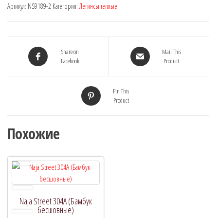
Артикул:
NS9189-2
Категория:
Легинсы теплые
9189-
2,
DEN:
8800
Share on
Mail This
(лосины
Facebook
Product
с
начесом,
Pin This
2
Product
шва)
Похожие
Naja Street 304A (Бамбук
бесшовные)