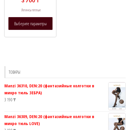
3 700
₸
Легинсы теплые
Этот
Выберите параметры
товар
имеет
несколько
вариаций.
Опции
можно
выбрать
ТОВАРЫ
на
странице
Manzi 36310, DEN:20 (фантазийные колготки в
товара.
микро тюль ЗЕБРА)
3 190
₸
Manzi 36309, DEN:20 (фантазийные колготки в
микро тюль LOVE)