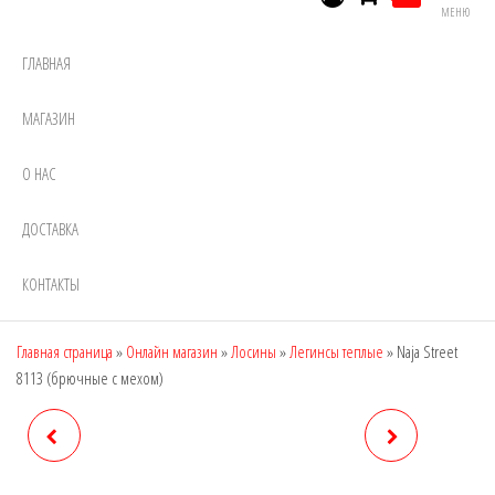
МЕНЮ
ГЛАВНАЯ
МАГАЗИН
О НАС
ДОСТАВКА
КОНТАКТЫ
Главная страница
»
Онлайн магазин
»
Лосины
»
Легинсы теплые
»
Naja Street
8113 (брючные с мехом)
NAJA STREET 8048
NAJA STREET 815