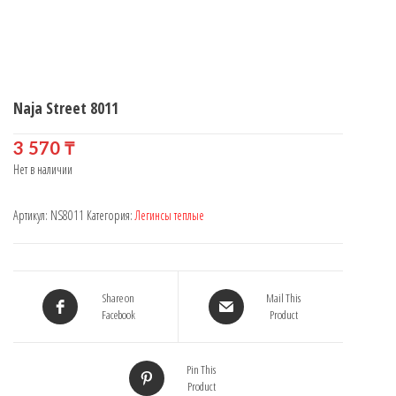
Naja Street 8011
3 570
₸
Нет в наличии
Артикул:
NS8011
Категория:
Легинсы теплые
Share on
Mail This
Facebook
Product
Pin This
Product