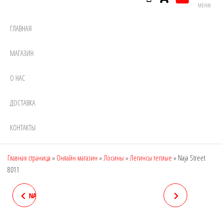
МЕНЮ
ГЛАВНАЯ
МАГАЗИН
О НАС
ДОСТАВКА
КОНТАКТЫ
Главная страница
»
Онлайн магазин
»
Лосины
»
Легинсы теплые
»
Naja Street
8011
NAJA STREET 7908, DEN: 1600
NAJA STREET 8048
(АНГОРА, КРОЛИК)