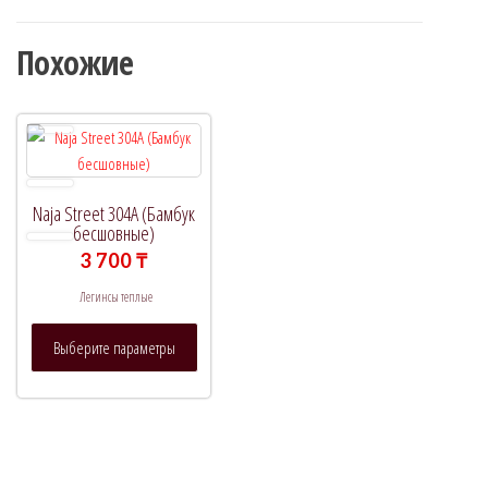
Похожие
Naja Street 304A (Бамбук
бесшовные)
3 700
₸
Легинсы теплые
Этот
Выберите параметры
товар
имеет
несколько
вариаций.
Опции
можно