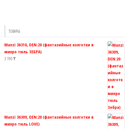
вариаций.
вариац
Опции
Опции
можно
можно
выбрать
выбрат
ТОВАРЫ
на
на
странице
страни
Manzi 36310, DEN:20 (фантазийные колготки в
товара.
товара.
микро тюль ЗЕБРА)
3 190
₸
Manzi 36309, DEN:20 (фантазийные колготки в
микро тюль LOVE)