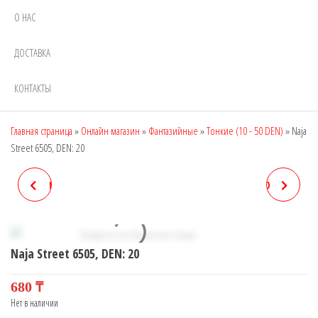
О НАС
ДОСТАВКА
КОНТАКТЫ
Главная страница
»
Онлайн магазин
»
Фантазийные
»
Тонкие (10 - 50 DEN)
»
Naja
Street 6505, DEN: 20
NAJA STREET 6503, DEN: 18
NAJA STREET 6506, DEN: 20
Naja Street 6505, DEN: 20
680
₸
Нет в наличии