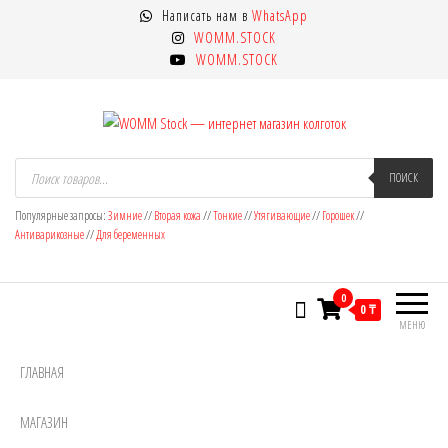
Перейти
Написать нам в
WhatsApp
к
WOMM.STOCK
содержимому
WOMM.STOCK
WOMM Stock — интернет магазин
Колготки MANZI, Naja Street тонкие,
Поиск
товаров
ПОИСК
фантазийные, чулки, лосины
колготок
Популярные запросы:
Зимние
//
Вторая кожа
//
Тонкие
//
Утягивающие
//
Горошек
//
Антиварикозные
//
Для беременных
0
0 ₸
МЕНЮ
ГЛАВНАЯ
МАГАЗИН