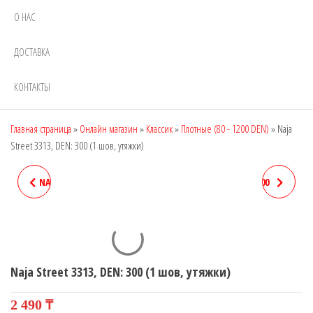
О НАС
ДОСТАВКА
КОНТАКТЫ
Главная страница
»
Онлайн магазин
»
Классик
»
Плотные (80 - 1200 DEN)
»
Naja
Street 3313, DEN: 300 (1 шов, утяжки)
NAJA STREET 3311, DEN: 12 (1
NAJA STREET 3315, DEN: 400
ШОВ, УТЯЖКИ)
(1 ШОВ, УТЯЖКИ)
Naja Street 3313, DEN: 300 (1 шов, утяжки)
2 490
₸