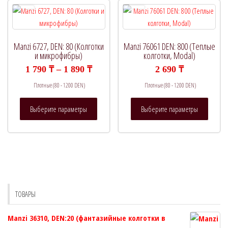
Опции
выбрать
можно
на
выбрат
странице
на
товара.
Manzi 6727, DEN: 80 (Колготки
Manzi 76061 DEN: 800 (Теплые
страни
и микрофибры)
колготки, Modal)
товара.
Диапазон
1 790
₸
–
1 890
₸
2 690
₸
цен:
Плотные (80 - 1200 DEN)
Плотные (80 - 1200 DEN)
1
790 ₸
Этот
Этот
–
Выберите параметры
Выберите параметры
товар
товар
1
890 ₸
имеет
имеет
несколько
нескол
вариаций.
вариац
Опции
Опции
можно
можно
выбрать
выбрат
ТОВАРЫ
на
на
странице
страни
Manzi 36310, DEN:20 (фантазийные колготки в
товара.
товара.