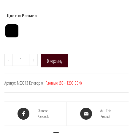
Цвет и Размер
Количество
-
+
В корзину
товара
Naja
Street
Артикул:
NS3313
Категория:
Плотные (80 - 1200 DEN)
3313,
DEN:
300
(1
Share on
Mail This
шов,
Facebook
Product
утяжки)