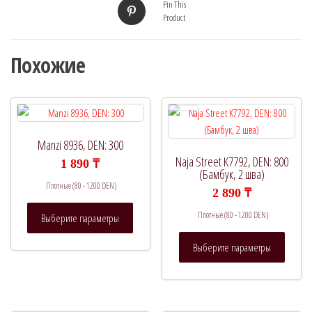
Pin This
Product
Похожие
Manzi 8936, DEN: 300
Naja Street K7792, DEN: 800
1 890
₸
(Бамбук, 2 шва)
Плотные (80 - 1200 DEN)
2 890
₸
Этот
Плотные (80 - 1200 DEN)
Выберите параметры
товар
Этот
имеет
Выберите параметры
товар
несколько
имеет
вариаций.
нескол
Опции
вариац
можно