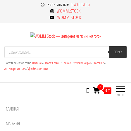
Перейти
Написать нам в
WhatsApp
к
WOMM.STOCK
содержимому
WOMM.STOCK
WOMM Stock — интернет магазин
Колготки MANZI, Naja Street тонкие,
Поиск
товаров
ПОИСК
фантазийные, чулки, лосины
колготок
Популярные запросы:
Зимние
//
Вторая кожа
//
Тонкие
//
Утягивающие
//
Горошек
//
Антиварикозные
//
Для беременных
0
0 ₸
МЕНЮ
ГЛАВНАЯ
МАГАЗИН