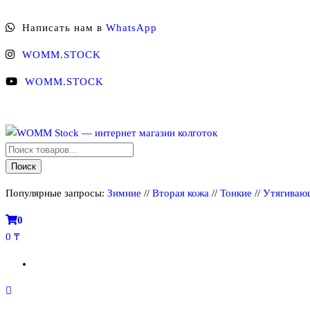
Перейти
Написать нам в
WhatsApp
к
содержимому
WOMM.STOCK
WOMM.STOCK
Поиск
WOMM Stock — интернет магазин колготок
Колготки MANZI, Naja Street тонкие, фантазийные, чулки, лосины
товаров
Поиск
Популярные запросы:
Зимние
//
Вторая кожа
//
Тонкие
//
Утягиваю
0
0 ₸