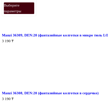
Этот
Выберите
товар
параметры
имеет
несколько
вариаций.
Опции
Manzi 36309, DEN:20 (фантазийные колготки в микро тюль L
можно
3 190
₸
выбрать
на
странице
товара.
Manzi 36308, DEN:20 (фантазийные колготки в сердечко)
3 190
₸