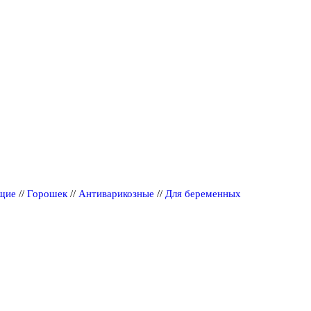
щие
//
Горошек
//
Антиварикозные
//
Для беременных