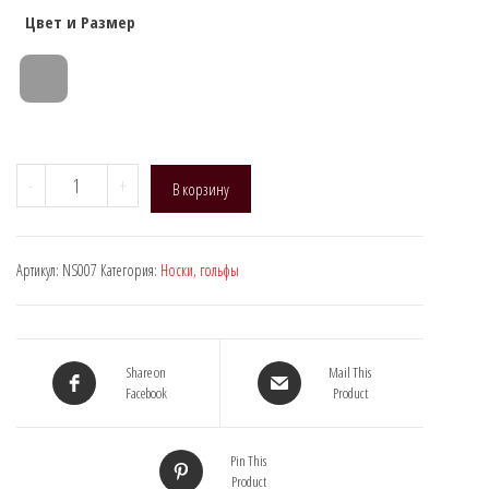
Цвет и Размер
Количество
-
+
В корзину
товара
Naja
Street
Артикул:
NS007
Категория:
Носки, гольфы
007
(Ангора,
ботфорты)
Share on
Mail This
Facebook
Product
Pin This
Product