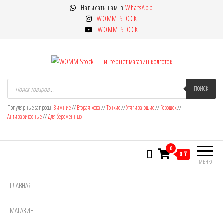
Перейти
Написать нам в
WhatsApp
к
WOMM.STOCK
содержимому
WOMM.STOCK
WOMM Stock — интернет магазин
Колготки MANZI, Naja Street тонкие,
Поиск
товаров
ПОИСК
фантазийные, чулки, лосины
колготок
Популярные запросы:
Зимние
//
Вторая кожа
//
Тонкие
//
Утягивающие
//
Горошек
//
Антиварикозные
//
Для беременных
0
0 ₸
МЕНЮ
ГЛАВНАЯ
МАГАЗИН