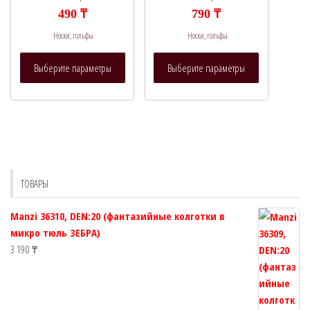
на
на
490
₸
790
₸
странице
странице
Носки, гольфы
Носки, гольфы
товара.
товара.
Этот
Этот
Выберите параметры
Выберите параметры
товар
товар
имеет
имеет
несколько
несколько
вариаций.
вариаций.
Опции
Опции
можно
можно
выбрать
выбрать
ТОВАРЫ
на
на
странице
странице
Manzi 36310, DEN:20 (фантазийные колготки в
товара.
товара.
микро тюль ЗЕБРА)
3 190
₸