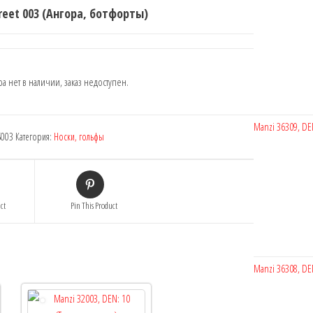
treet 003 (Ангора, ботфорты)
ра нет в наличии, заказ недоступен.
Manzi 36309, DE
S003
Категория:
Носки, гольфы
ct
Pin This Product
Manzi 36308, DE