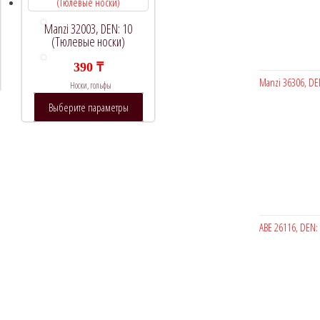
Manzi 32003, DEN: 10
(Тюлевые носки)
390
₸
т
Manzi 36306, DE
Носки, гольфы
вар
Этот
Выберите параметры
еет
товар
сколько
имеет
риаций.
несколько
ции
вариаций.
жно
Опции
брать
можно
выбрать
ABE 26116, DEN:
ранице
на
ара.
странице
товара.