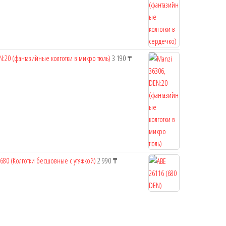
N:20 (фантазийные колготки в микро тюль)
3 190
₸
 680 (Колготки бесшовные с утяжкой)
2 990
₸