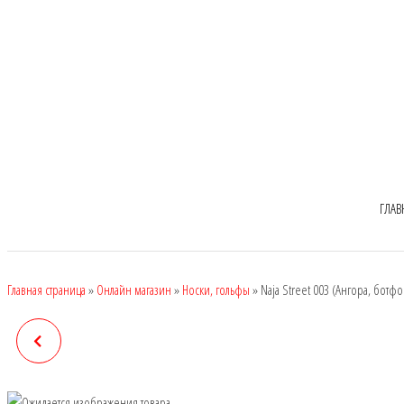
ГЛАВ
Главная страница
»
Онлайн магазин
»
Носки, гольфы
»
Naja Street 003 (Ангора, ботфо
NAJA STREET 002 (АНГОРА,
БОТФОРТЫ)