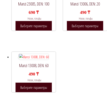
Manzi 23005, DEN: 100
Manzi 13006, DEN: 20
690
₸
490
₸
Носки, гольфы
Носки, гольфы
Этот
Это
Выберите параметры
Выберите параметры
товар
то
имеет
им
несколько
не
вариаций.
ва
Опции
Оп
можно
мо
Manzi 13008, DEN: 60
выбрать
вы
на
на
490
₸
странице
ст
Носки, гольфы
товара.
тов
Этот
Выберите параметры
товар
имеет
несколько