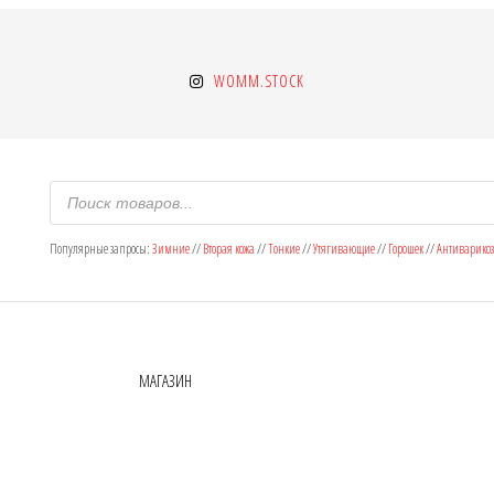
WOMM.STOCK
Поиск
товаров
Популярные запросы:
Зимние
//
Вторая кожа
//
Тонкие
//
Утягивающие
//
Горошек
//
Антиварико
МАГАЗИН