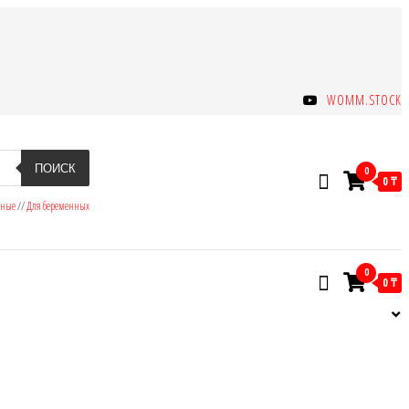
WOMM.STOCK
ПОИСК
0
0 ₸
зные
//
Для беременных
0
0 ₸