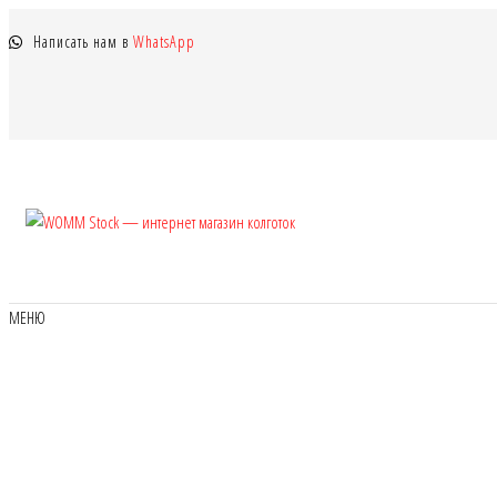
Перейти
Написать нам в
WhatsApp
к
содержимому
WOMM
Колготки
MANZI, Naja
Stock —
Street тонкие,
интернет
фантазийные,
МЕНЮ
чулки,
магазин
лосины
колготок