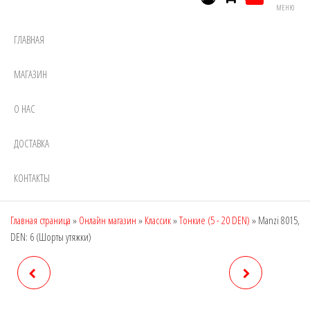
МЕНЮ
ГЛАВНАЯ
МАГАЗИН
О НАС
ДОСТАВКА
КОНТАКТЫ
Главная страница
»
Онлайн магазин
»
Классик
»
Тонкие (5 - 20 DEN)
»
Manzi 8015,
DEN: 6 (Шорты утяжки)
MANZI 8012, DEN: 12
MANZI 8091, DEN: 40
(ШОРТЫ УТЯЖКИ)
(ШИРОКИЙ ПОЯС)