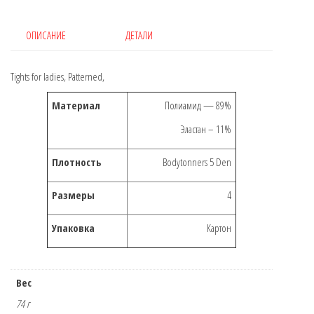
(Шорты
утяжки)
ОПИСАНИЕ
ДЕТАЛИ
Tights for ladies, Patterned,
Материал
Полиамид — 89%
Эластан – 11%
Плотность
Bodytonners 5 Den
Размеры
4
Упаковка
Картон
Вес
74 г