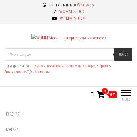
Перейти
Написать нам в
WhatsApp
к
WOMM.STOCK
содержимому
WOMM.STOCK
WOMM Stock — интернет магазин
Колготки MANZI, Naja Street тонкие,
Поиск
товаров
ПОИСК
фантазийные, чулки, лосины
колготок
Популярные запросы:
Зимние
//
Вторая кожа
//
Тонкие
//
Утягивающие
//
Горошек
//
Антиварикозные
//
Для беременных
0
0 ₸
МЕНЮ
ГЛАВНАЯ
МАГАЗИН