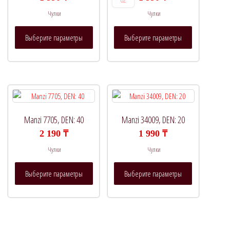
Чулки
Чулки
Этот
Этот
Выберите параметры
Выберите параметры
товар
товар
имеет
имеет
несколько
несколько
вариаций.
вариаций.
Опции
Опции
можно
можно
выбрать
выбрать
Manzi 7705, DEN: 40
Manzi 34009, DEN: 20
на
на
2 190
₸
1 990
₸
странице
странице
Чулки
Чулки
товара.
товара.
Этот
Этот
Выберите параметры
Выберите параметры
товар
товар
имеет
имеет
несколько
несколько
вариаций.
вариаций.
Опции
Опции