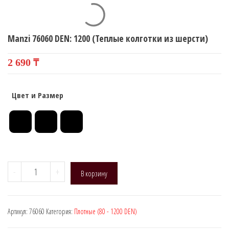
НАЧЕСОМ, КАШЕМИР)
MODAL)
Manzi 76060 DEN: 1200 (Теплые колготки из шерсти)
2 690
₸
Цвет и Размер
Количество
-
+
В корзину
товара
Manzi
76060
Артикул:
76060
Категория:
Плотные (80 - 1200 DEN)
DEN:
1200