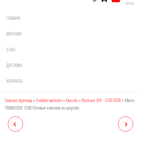
МЕНЮ
ГЛАВНАЯ
МАГАЗИН
О НАС
ДОСТАВКА
КОНТАКТЫ
Главная страница
»
Онлайн магазин
»
Классик
»
Плотные (80 - 1200 DEN)
»
Manzi
76060 DEN: 1200 (Теплые колготки из шерсти)
MANZI 76057, DEN: 3200
MANZI 76061 DEN: 800
(ТЕПЛЫЕ КОЛГОТКИ С ХБ
(ТЕПЛЫЕ КОЛГОТКИ,