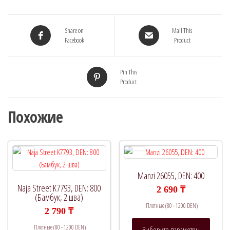
(Теплые
колготки
Share on
Mail This
из
Facebook
Product
шерсти)
Pin This
Product
Похожие
Manzi 26055, DEN: 400
Naja Street K7793, DEN: 800
2 690
₸
(Бамбук, 2 шва)
Плотные (80 - 1200 DEN)
2 790
₸
Этот
Плотные (80 - 1200 DEN)
Выберите параметры