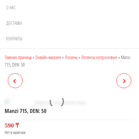
О НАС
ДОСТАВКА
КОНТАКТЫ
Главная страница
»
Онлайн магазин
»
Лосины
»
Легинсы копроновые
»
Manzi
715, DEN: 50
MANZI 712, DEN: 70
MANZI 716, DEN: 50
Manzi 715, DEN: 50
590
₸
Нет в наличии