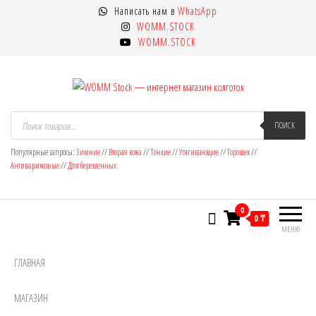
Перейти
Написать нам в
WhatsApp
к
WOMM.STOCK
содержимому
WOMM.STOCK
WOMM Stock — интернет магазин
Колготки MANZI, Naja Street тонкие,
Поиск
товаров
ПОИСК
фантазийные, чулки, лосины
колготок
Популярные запросы:
Зимние
//
Вторая кожа
//
Тонкие
//
Утягивающие
//
Горошек
//
Антиварикозные
//
Для беременных
0
0 ₸
МЕНЮ
ГЛАВНАЯ
МАГАЗИН