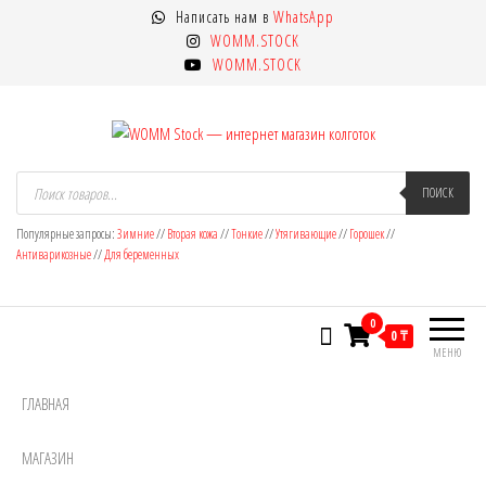
Перейти
Написать нам в
WhatsApp
к
WOMM.STOCK
содержимому
WOMM.STOCK
WOMM Stock — интернет магазин
Колготки MANZI, Naja Street тонкие,
Поиск
товаров
ПОИСК
фантазийные, чулки, лосины
колготок
Популярные запросы:
Зимние
//
Вторая кожа
//
Тонкие
//
Утягивающие
//
Горошек
//
Антиварикозные
//
Для беременных
0
0 ₸
МЕНЮ
ГЛАВНАЯ
МАГАЗИН