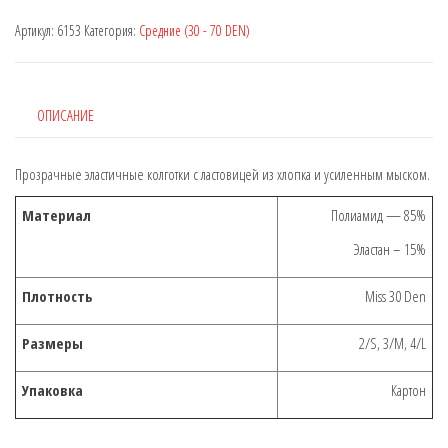
Артикул:
6153
Категория:
Средние (30 - 70 DEN)
ОПИСАНИЕ
Прозрачные эластичные колготки с ластовицей из хлопка и усиленным мыском.
Материал
Полиамид — 85%
Эластан – 15%
Плотность
Miss 30 Den
Размеры
2/S, 3/M, 4/L
Упаковка
Картон