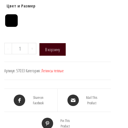
Цвет и Размер
Количество
-
+
В корзину
товара
Manzi
57033
Артикул:
57033
Категория:
Легинсы теплые
(Лосины
термо
подростковые)
Share on
Mail This
Facebook
Product
Pin This
Product