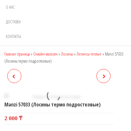
О НАС
ДОСТАВКА
КОНТАКТЫ
Главная страница
»
Онлайн магазин
»
Лосины
»
Легинсы теплые
»
Manzi 57033
(Лосины термо подростковые)
LIVANTE VIVA DEN:20
MANZI 57069 (ЛОСИНЫ
(ГОЛЬФЫ)
ТЕРМО ПОДРОСТКОВЫЕ)
Manzi 57033 (Лосины термо подростковые)
2 000
₸