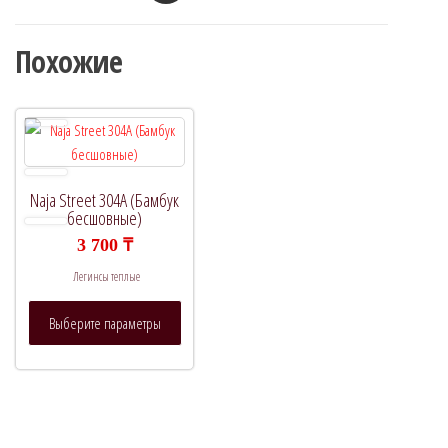
Похожие
Naja Street 304A (Бамбук
бесшовные)
3 700
₸
Легинсы теплые
Этот
Выберите параметры
товар
имеет
несколько
вариаций.
Опции