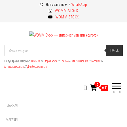
Перейти
Написать нам в
WhatsApp
к
WOMM.STOCK
содержимому
WOMM.STOCK
WOMM Stock — интернет магазин
Колготки MANZI, Naja Street тонкие,
Поиск
товаров
ПОИСК
фантазийные, чулки, лосины
колготок
Популярные запросы:
Зимние
//
Вторая кожа
//
Тонкие
//
Утягивающие
//
Горошек
//
Антиварикозные
//
Для беременных
0
0 ₸
МЕНЮ
ГЛАВНАЯ
МАГАЗИН