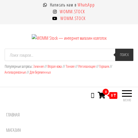
Перейти
Написать нам в
WhatsApp
к
WOMM.STOCK
содержимому
WOMM.STOCK
WOMM Stock — интернет магазин
Колготки MANZI, Naja Street тонкие,
Поиск
товаров
ПОИСК
фантазийные, чулки, лосины
колготок
Популярные запросы:
Зимние
//
Вторая кожа
//
Тонкие
//
Утягивающие
//
Горошек
//
Антиварикозные
//
Для беременных
0
0 ₸
МЕНЮ
ГЛАВНАЯ
МАГАЗИН