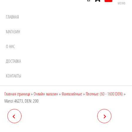
МЕНЮ
ГЛАВНАЯ
МАГАЗИН
О НАС
ДОСТАВКА
КОНТАКТЫ
Главная страница
»
Онлайн магазин
»
Фантазийные
»
Плотные (60 - 1600 DEN)
»
Manzi 46273, DEN: 200
MANZI 46270, DEN: 300
MANZI 46275, DEN: 400