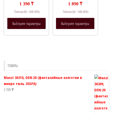
на
на
1 390
₸
1 890
₸
странице
странице
Плотные (60 - 1600 DEN)
Плотные (60 - 1600 DEN)
товара.
товара.
Этот
Этот
Выберите параметры
Выберите параметры
товар
товар
имеет
имеет
несколько
несколько
вариаций.
вариаций.
Опции
Опции
можно
можно
выбрать
выбрать
ТОВАРЫ
на
на
странице
странице
Manzi 36310, DEN:20 (фантазийные колготки в
товара.
товара.
микро тюль ЗЕБРА)
3 190
₸