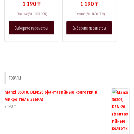
на
на
1 190
₸
1 190
₸
странице
странице
Плотные (60 - 1600 DEN)
Плотные (60 - 1600 DEN)
товара.
товара.
Этот
Этот
Выберите параметры
Выберите параметры
товар
товар
имеет
имеет
несколько
несколько
вариаций.
вариаций.
Опции
Опции
можно
можно
выбрать
выбрать
ТОВАРЫ
на
на
странице
странице
Manzi 36310, DEN:20 (фантазийные колготки в
товара.
товара.
микро тюль ЗЕБРА)
3 190
₸