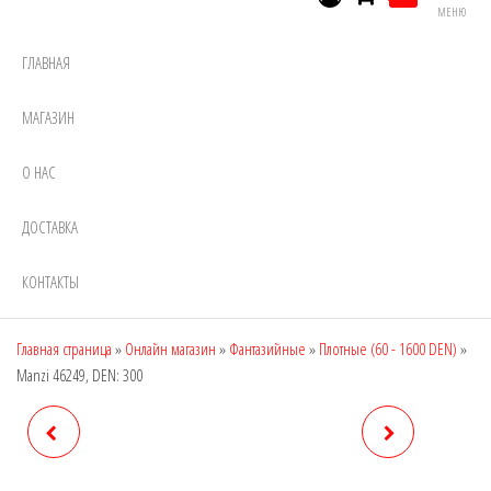
МЕНЮ
ГЛАВНАЯ
МАГАЗИН
О НАС
ДОСТАВКА
КОНТАКТЫ
Главная страница
»
Онлайн магазин
»
Фантазийные
»
Плотные (60 - 1600 DEN)
»
Manzi 46249, DEN: 300
MANZI 46248, DEN: 200
MANZI 46251, DEN: 300