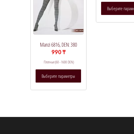
Выберите парам
Manzi 6816, DEN: 380
990
₸
Плотные (60 - 1600 DEN)
Этот
Выберите параметры
товар
имеет
несколько
вариаций.
Опции
можно
выбрать
на