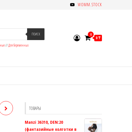
WOMM.STOCK
ПОИСК
0
0 ₸
зные
//
Для беременных
ТОВАРЫ
Manzi 36310, DEN:20
(фантазийные колготки в