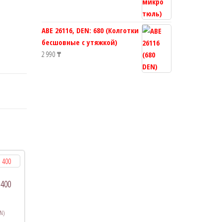
ABE 26116, DEN: 680 (Колготки
бесшовные с утяжкой)
2 990
₸
 400
N)