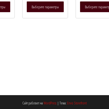
Этот
Этот
етры
Выберите параметры
Выберите параме
товар
товар
имеет
имеет
несколько
несколько
вариаций.
вариаций.
Опции
Опции
можно
можно
выбрать
выбрать
на
на
странице
странице
товара.
товара.
Сайт работает на
WordPress
|
Тема:
Envo Storefront