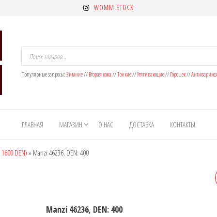
WOMM.STOCK
Поиск
товаров
Популярные запросы:
Зимние
//
Вторая кожа
//
Тонкие
//
Утягивающие
//
Горошек
//
Антиварико
ГЛАВНАЯ
МАГАЗИН
О НАС
ДОСТАВКА
КОНТАКТЫ
- 1600 DEN)
»
Manzi 46236, DEN: 400
MANZI 46237, DEN: 400
Manzi 46236, DEN: 400