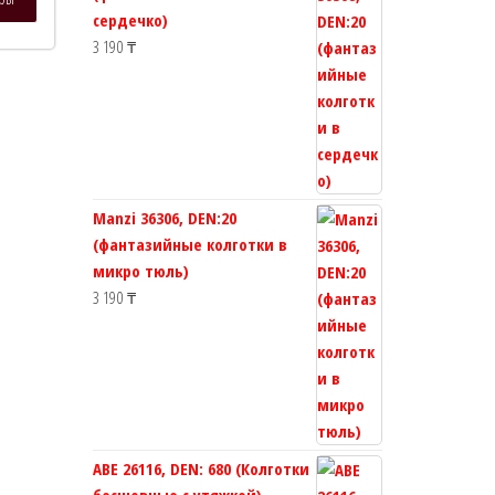
товар
сердечко)
имеет
3 190
₸
несколько
вариаций.
Опции
можно
выбрать
на
странице
Manzi 36306, DEN:20
товара.
(фантазийные колготки в
микро тюль)
3 190
₸
ABE 26116, DEN: 680 (Колготки