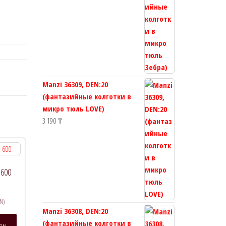
Manzi 36309, DEN:20
(фантазийные колготки в
микро тюль LOVE)
3 190
₸
 600
N)
Manzi 36308, DEN:20
Этот
(фантазийные колготки в
тры