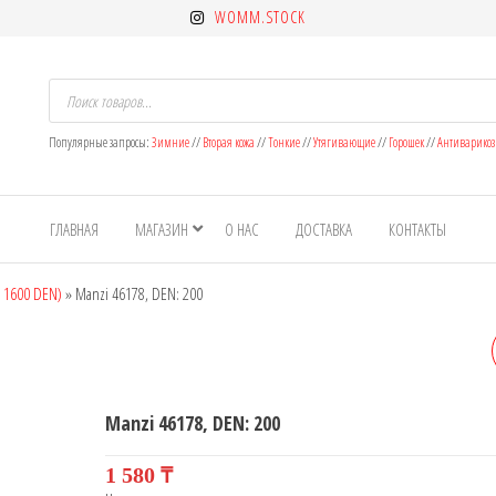
WOMM.STOCK
Поиск
товаров
Популярные запросы:
Зимние
//
Вторая кожа
//
Тонкие
//
Утягивающие
//
Горошек
//
Антиварико
ет
н
ГЛАВНАЯ
МАГАЗИН
О НАС
ДОСТАВКА
КОНТАКТЫ
ок
- 1600 DEN)
»
Manzi 46178, DEN: 200
MANZI 46183, DEN: 200
Manzi 46178, DEN: 200
1 580
₸