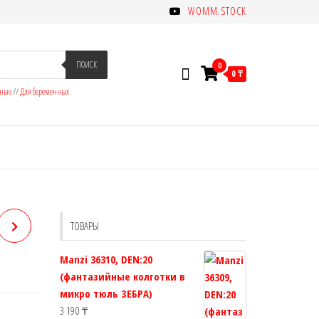
WOMM.STOCK
ПОИСК
0
0 ₸
зные
//
Для беременных
ТОВАРЫ
Manzi 36310, DEN:20
(фантазийные колготки в
микро тюль ЗЕБРА)
3 190
₸