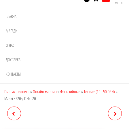
МЕНЮ
ГЛАВНАЯ
МАГАЗИН
О НАС
ДОСТАВКА
КОНТАКТЫ
Главная страница
»
Онлайн магазин
»
Фантазийные
»
Тонкие (10 - 50 DEN)
»
Manzi 36205, DEN: 20
MANZI 36175, DEN: 20
MANZI 36206, DEN: 20