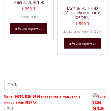
выбрать
выбрат
Manzi 36101, DEN: 20
на
на
Manzi 36120, DEN: 40
1 290
₸
странице
страни
(Фантазийные тюлевые
колготки)
Тонкие (10 - 50 DEN)
товара.
товара.
1 590
₸
Этот
Выберите параметры
товар
,
Легинсы летние
Тонкие (10 - 50 DEN)
имеет
Этот
несколько
Выберите параметры
товар
вариаций.
имеет
Опции
нескол
можно
вариац
выбрать
Опции
на
можно
странице
выбрат
товара.
ТОВАРЫ
на
страни
Manzi 36310, DEN:20 (фантазийные колготки в
товара.
микро тюль ЗЕБРА)
3 190
₸