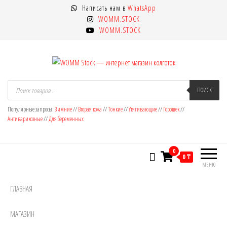
Перейти
Написать нам в
WhatsApp
к
WOMM.STOCK
содержимому
WOMM.STOCK
WOMM Stock — интернет магазин
Колготки MANZI, Naja Street тонкие,
Поиск
товаров
ПОИСК
фантазийные, чулки, лосины
колготок
Популярные запросы:
Зимние
//
Вторая кожа
//
Тонкие
//
Утягивающие
//
Горошек
//
Антиварикозные
//
Для беременных
0
0 ₸
МЕНЮ
ГЛАВНАЯ
МАГАЗИН