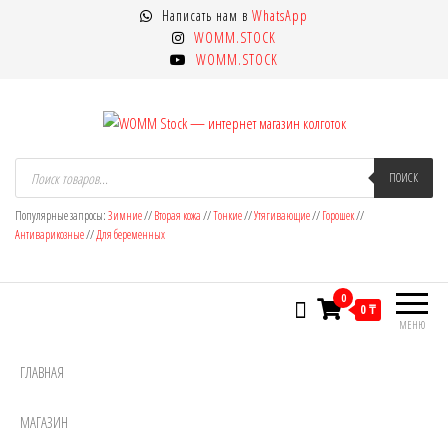
Перейти
Написать нам в
WhatsApp
к
WOMM.STOCK
содержимому
WOMM.STOCK
WOMM Stock — интернет магазин
Колготки MANZI, Naja Street тонкие,
Поиск
товаров
ПОИСК
фантазийные, чулки, лосины
колготок
Популярные запросы:
Зимние
//
Вторая кожа
//
Тонкие
//
Утягивающие
//
Горошек
//
Антиварикозные
//
Для беременных
0
0 ₸
МЕНЮ
ГЛАВНАЯ
МАГАЗИН