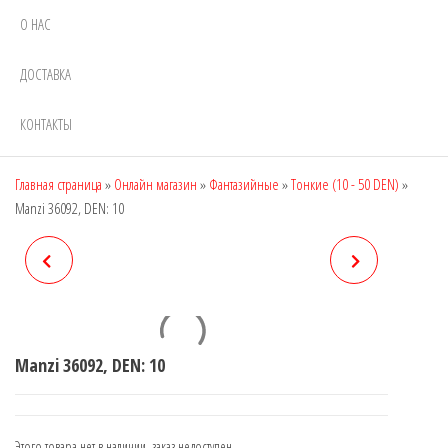
О НАС
ДОСТАВКА
КОНТАКТЫ
Главная страница
»
Онлайн магазин
»
Фантазийные
»
Тонкие (10 - 50 DEN)
»
Manzi 36092, DEN: 10
MANZI 36091, DEN: 20
MANZI 36095, DEN: 20
Manzi 36092, DEN: 10
Этого товара нет в наличии, заказ недоступен.