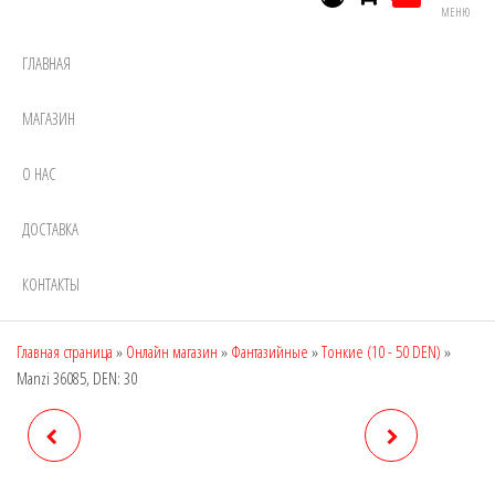
МЕНЮ
ГЛАВНАЯ
МАГАЗИН
О НАС
ДОСТАВКА
КОНТАКТЫ
Главная страница
»
Онлайн магазин
»
Фантазийные
»
Тонкие (10 - 50 DEN)
»
Manzi 36085, DEN: 30
MANZI 36083, DEN: 30
MANZI 36088, DEN: 20