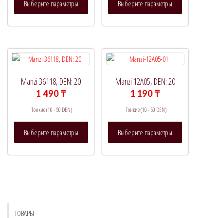
Выберите параметры
Выберите параметры
товар
товар
имеет
имеет
несколько
несколько
вариаций.
вариаций.
Опции
Опции
можно
можно
выбрать
выбрать
Manzi 36118, DEN: 20
Manzi 12A05, DEN: 20
на
на
1 490
₸
1 190
₸
странице
странице
Тонкие (10 - 50 DEN)
Тонкие (10 - 50 DEN)
товара.
товара.
Этот
Этот
Выберите параметры
Выберите параметры
товар
товар
имеет
имеет
несколько
несколько
вариаций.
вариаций.
Опции
Опции
можно
можно
выбрать
выбрать
ТОВАРЫ
на
на