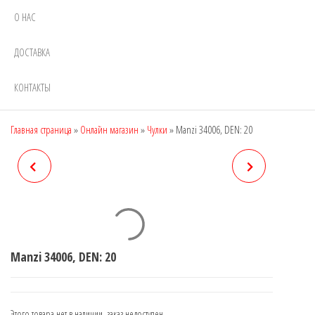
О НАС
ДОСТАВКА
КОНТАКТЫ
Главная страница
»
Онлайн магазин
»
Чулки
»
Manzi 34006, DEN: 20
MANZI 34005, DEN: 20
MANZI 34007, DEN: 20
Manzi 34006, DEN: 20
Этого товара нет в наличии, заказ недоступен.