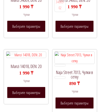
Manzi 34009, DEN: 20
Manzi 34005, DEN: 20
1 990
₸
1 990
₸
Чулки
Чулки
Этот
Этот
Выберите параметры
Выберите параметры
товар
товар
имеет
имеет
несколько
несколько
вариаций.
вариаций.
Опции
Опции
можно
можно
выбрать
выбрать
Manzi 14018, DEN: 20
на
на
Naja Street 7013, Чулки в
1 990
₸
странице
странице
сетку
Чулки
товара.
товара.
890
₸
Этот
Чулки
Выберите параметры
товар
Этот
имеет
Выберите параметры
товар
несколько
имеет