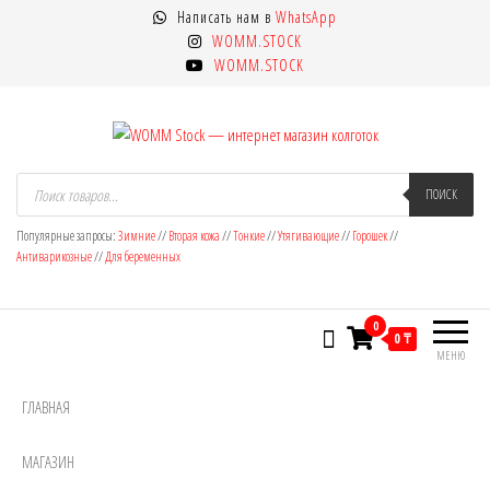
Перейти
Написать нам в
WhatsApp
к
WOMM.STOCK
содержимому
WOMM.STOCK
WOMM Stock — интернет магазин
Колготки MANZI, Naja Street тонкие,
Поиск
товаров
ПОИСК
фантазийные, чулки, лосины
колготок
Популярные запросы:
Зимние
//
Вторая кожа
//
Тонкие
//
Утягивающие
//
Горошек
//
Антиварикозные
//
Для беременных
0
0 ₸
МЕНЮ
ГЛАВНАЯ
МАГАЗИН